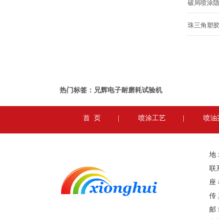
珠三角塑胶
热门标签：兄辉电子耐磨耗试验机
首 页
|
喷涂工艺
|
喷油
地
联系
座 
传 
邮