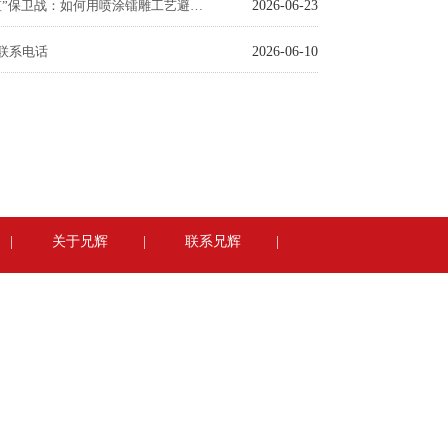
塑胶外壳“颜值”保卫战：如何用喷涂镭雕工艺避开上市翻车？
2026-06-23
联系电话
2026-06-10
|
关于兄辉
|
联系兄辉
|