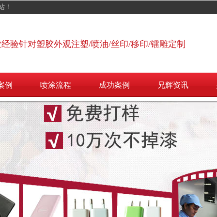
站！
业经验针对塑胶外观注塑/喷油/丝印/移印/镭雕定制
案例
喷涂流程
成功案例
兄辉资讯