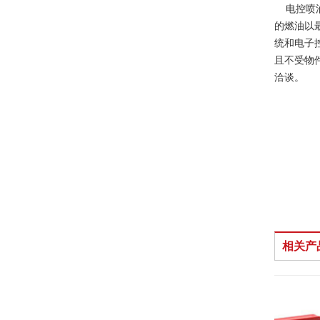
电控喷油
的燃油以
统和电子
且不受物
洽谈。
相关产