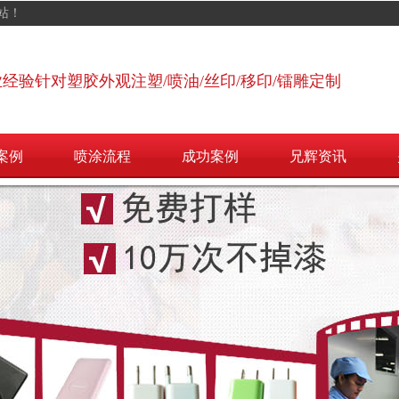
站！
业经验针对塑胶外观注塑/喷油/丝印/移印/镭雕定制
案例
喷涂流程
成功案例
兄辉资讯