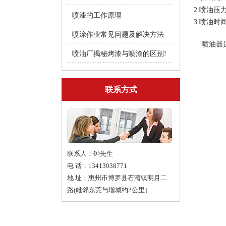
2.
喷油压
喷漆的工作原理
3.
喷油时
喷涂作业常见问题及解决方法
喷油器
喷油厂揭秘烤漆与喷漆的区别!
联系方式
联系人：钟先生
电 话：13413038771
地 址：惠州市博罗县石湾镇明月二
路(毗邻东莞与增城约2公里）