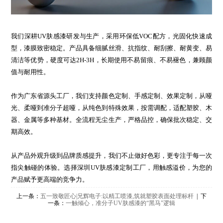
我们深耕UV肤感漆研发与生产，采用环保低VOC配方，光固化快速成
型，漆膜致密稳定。产品具备细腻丝滑、抗指纹、耐刮擦、耐黄变、易
清洁等优势，硬度可达2H-3H，长期使用不易留痕、不易褪色，兼顾颜
值与耐用性。
作为广东省源头工厂，我们支持颜色定制、手感定制、效果定制，从哑
光、柔哑到准分子超哑，从纯色到特殊效果，按需调配，适配塑胶、木
器、金属等多种基材。全流程无尘生产，严格品控，确保批次稳定、交
期高效。
从产品外观升级到品牌质感提升，我们不止做好色彩，更专注于每一次
指尖触碰的体验。选择深圳UV肤感漆定制工厂，用触感溢价，为您的
产品赋予更高端的竞争力。
上一条：
五一致敬匠心|兄辉电子:以精工喷漆,筑就塑胶表面处理标杆
| 下
一条：
一触倾心，准分子UV肤感漆的“黑马”逻辑