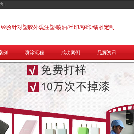
站！
业经验针对塑胶外观注塑/喷油/丝印/移印/镭雕定制
案例
喷涂流程
成功案例
兄辉资讯