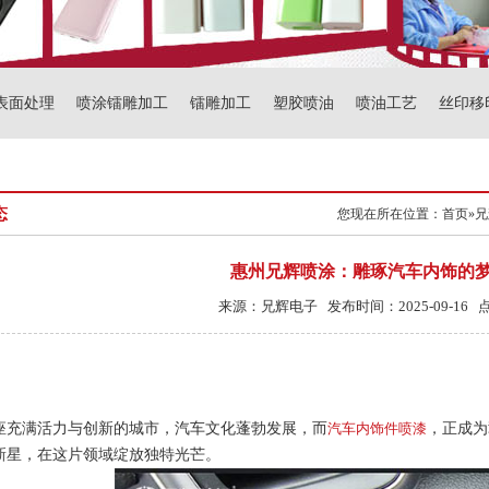
表面处理
喷涂镭雕加工
镭雕加工
塑胶喷油
喷油工艺
丝印移
态
您现在所在位置：
首页
»
兄
惠州兄辉喷涂：雕琢汽车内饰的
来源：兄辉电子 发布时间：2025-09-16 
座充满活力与创新的城市，汽车文化蓬勃发展，而
汽车内饰件喷漆
，正成为
新星，在这片领域绽放独特光芒。