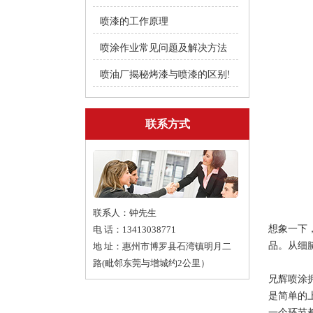
喷漆的工作原理
喷涂作业常见问题及解决方法
喷油厂揭秘烤漆与喷漆的区别!
联系方式
联系人：钟先生
想象一下
电 话：13413038771
品。从细
地 址：惠州市博罗县石湾镇明月二
路(毗邻东莞与增城约2公里）
兄辉喷涂
是简单的
一个环节