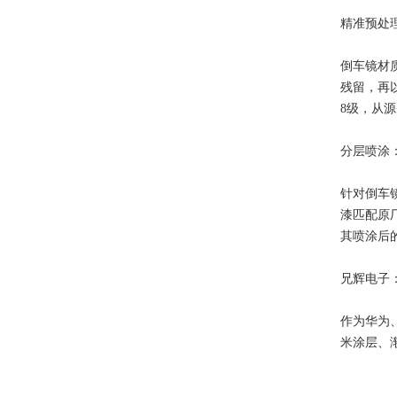
精准预处
倒车镜材
残留，再
8级，从
分层喷涂
针对倒车
漆匹配原厂
其喷涂后
兄辉电子
作为华为
米涂层、