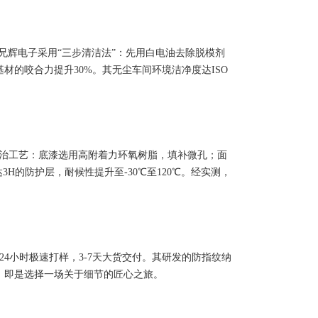
。兄辉电子采用“三步清洁法”：先用白电油去除脱模剂
的咬合力提升30%。其无尘车间环境洁净度达ISO
明治工艺：底漆选用高附着力环氧树脂，填补微孔；面
H的防护层，耐候性提升至-30℃至120℃。经实测，
4小时极速打样，3-7天大货交付。其研发的防指纹纳
，即是选择一场关于细节的匠心之旅。