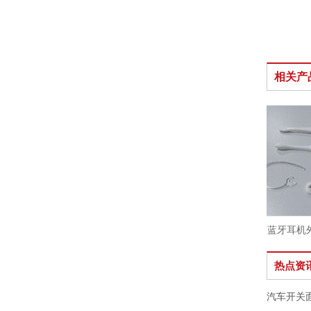
相关产
耳机喷油镭雕
蓝牙耳机外观
热点资
汽车开关