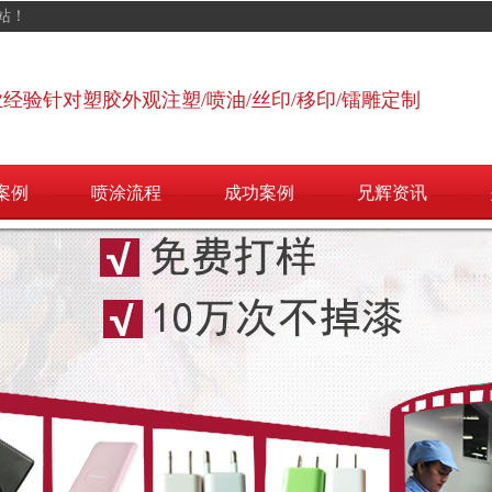
站！
业经验针对塑胶外观注塑/喷油/丝印/移印/镭雕定制
案例
喷涂流程
成功案例
兄辉资讯