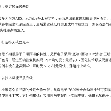
理：奠定镜面级基础
质多为耐热ABS、PC/ABS等工程塑料，表面易因氧化或划痕影响附着力
以静电除尘枪消除微尘，最后通过砂纸打磨形成均匀粗糙面，确保漆层与基材
源头杜绝杂质混入。
：打造持久镜面光泽
镜需长期暴露于日晒雨淋的特性，兄辉电子采用“底漆+面漆+UV清漆”三
色号，通过五轴往复机实现±2μm均匀度；最后以UV固化技术形成硬度达3
的倒车镜在盐雾测试中可耐受720小时无腐蚀，远超行业标准。
：以技术赋能品质升级
、小米等众多品牌的长期合作伙伴，兄辉电子的390米全自动喷涂线可实现2
渐变喷涂工艺，更让倒车镜在实用性与美观性上实现突破。选择兄辉电子