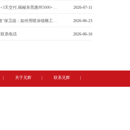
误差±0.03mm+3天交付,揭秘东莞惠州5000+客户青睐的喷涂标杆厂
2026-07-11
塑胶外壳“颜值”保卫战：如何用喷涂镭雕工艺避开上市翻车？
2026-06-23
工联系电话
2026-06-10
|
关于兄辉
|
联系兄辉
|