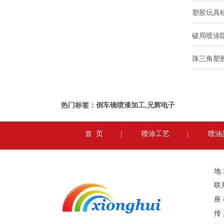
珠三角塑
热门标签：倒车镜喷漆加工,兄辉电子
首 页
|
喷涂工艺
|
喷油
地
联系
座 
传 