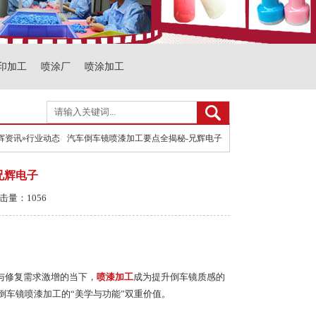
印加工
喷涂厂
喷涂加工
辉资讯
»
行业动态
汽车倒车镜喷漆加工要点全揭秘-兄辉电子
兄辉电子
击量：1056
与修复需求激增的当下，
喷漆加
工
成为提升倒车镜质感的
倒车镜喷漆加工的“美学与功能”双重价值。