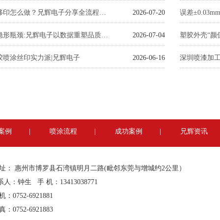
塑胶玩具移印怎么做？兄辉电子分享全流程加工关键注意事项
2026-07-20
破局喷涂隐形瓶颈:兄辉电子以数据重塑品质与交付标准
2026-07-04
胶喷涂丝印实力派|兄辉电子
2026-06-16
深圳喷漆加
案例
|
喷涂流程
|
成功案例
|
兄辉资讯
 址： 惠州市博罗县石湾镇明月二路(毗邻东莞与增城约2公里）
人：钟生 手 机：13413038771
机：0752-6921881
真：0752-6921883