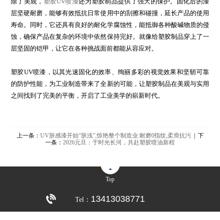
除了美观，
塑胶UV喷漆
还为塑胶制品提供了强大的保护。固化后的漆
层坚硬耐磨，能够有效抵抗日常使用中的刮擦和碰撞，延长产品的使用
寿命。同时，它还具有良好的耐化学腐蚀性，能抵御各种酸碱物质的侵
蚀，确保产品在复杂的环境中依然保持完好。就像给塑胶制品穿上了一
层坚固的铠甲，让它在各种挑战面前都能从容应对。
塑胶UV喷漆，以其光速固化的效率、绚丽多彩的视觉效果和坚韧可靠
的防护性能，为工业制造带来了全新的可能，让塑胶制品在美观与实用
之间找到了完美的平衡，开启了工业美学的崭新时代。
上一条：
UV肤感漆开始“肤浅”,惊艳整个制造业:耐磨0指纹,柔滑抗污
| 下
一条：
2026元旦：于时光长河，共赴塑胶喷油新程
Top
13413038771
Tel：