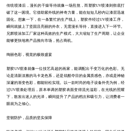
传统喷漆后，漫长的干燥等待就像一场煎熬，而塑胶UV喷漆则彻底打
破了这一困境。它借助紫外线的神奇力量，能在短短几秒内让漆层迅速
固化。想象一下，在一条繁忙的生产线上，塑胶件经过UV喷漆工序，
瞬间就披上了坚固且亮丽的外衣，无需漫长等待，直接进入下一环节。
兄辉喷涂加工厂家这种高效的生产模式，大大缩短了生产周期，让企业
能够更快地将产品推向市场，抢占商机。
绚丽色彩，视觉的极致盛宴
塑胶UV喷漆就像一位技艺高超的画家，能调配出千变万化的色彩。无
论是清新淡雅的马卡龙色系，还是炫酷夺目的金属质感色，亦或是神秘
深邃的渐变色彩，都能轻松实现。以一款时尚的电子设备外壳为例，经
过UV喷漆处理后，原本单调的塑胶表面变得流光溢彩，在光线的照耀
下，散发出迷人的光泽，瞬间提升了产品的档次和吸引力，让消费者一
眼就为之倾心。
坚韧防护，品质的坚实保障