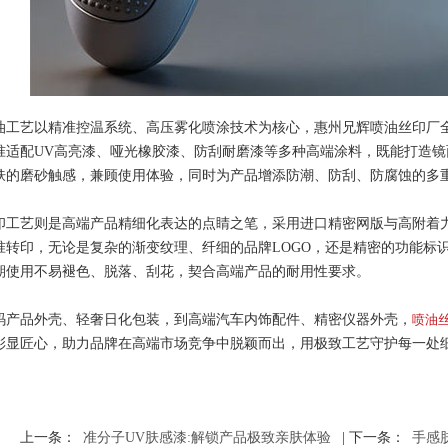
油工艺以精准控温系统、高压雾化喷涂技术为核心，惠州兄辉喷油丝印厂
准适配UV高亮漆、哑光橡胶漆、防刮耐磨漆等多种高端涂料，既能打造
肤的磨砂触感，兼顾使用体验，同时为产品增添防潮、防刮、防腐蚀的多
印工艺则是高端产品精细化表达的点睛之笔，采用进口精密网版与高附着
准转印，无论是复杂的渐变纹理、纤细的品牌LOGO，还是精密的功能标
期使用不易褪色、脱落、刮花，契合高端产品的耐用性要求。
码产品外壳、轻奢日化包装，到高端汽车内饰配件、精密仪器外壳，
喷油
彰显匠心，助力品牌在高端市场竞争中脱颖而出，用极致工艺守护每一处
上一条：
准分子UV肤感漆:解锁产品极致亲肤体验
| 下一条：
手感