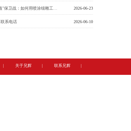
塑胶外壳“颜值”保卫战：如何用喷涂镭雕工艺避开上市翻车？
2026-06-23
工联系电话
2026-06-10
|
关于兄辉
|
联系兄辉
|