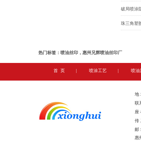
珠三角塑
热门标签：喷油丝印，惠州兄辉喷油丝印厂
首 页
|
喷涂工艺
|
喷油
地
联系
座 
传 
邮
惠