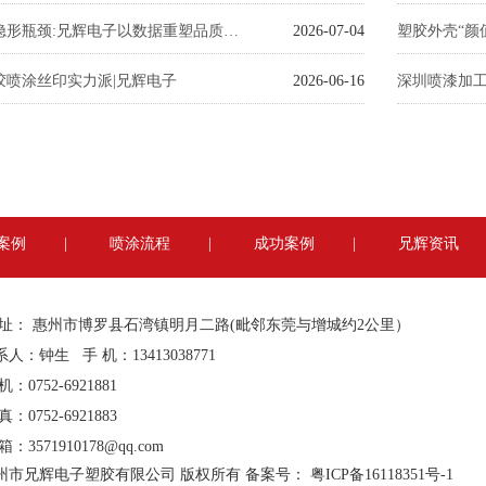
破局喷涂隐形瓶颈:兄辉电子以数据重塑品质与交付标准
2026-07-04
胶喷涂丝印实力派|兄辉电子
2026-06-16
深圳喷漆加
案例
|
喷涂流程
|
成功案例
|
兄辉资讯
 址： 惠州市博罗县石湾镇明月二路(毗邻东莞与增城约2公里）
人：钟生 手 机：13413038771
机：0752-6921881
真：0752-6921883
 箱：
3571910178@qq.com
州市兄辉电子塑胶有限公司 版权所有 备案号：
粤ICP备16118351号-1