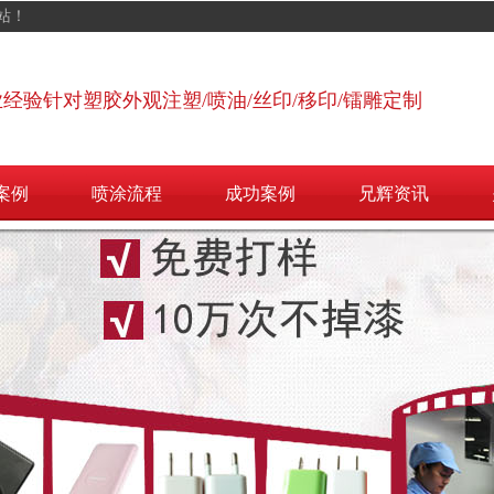
站！
业经验针对塑胶外观注塑/喷油/丝印/移印/镭雕定制
案例
喷涂流程
成功案例
兄辉资讯