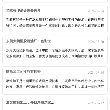
括摄像头镜头、眼镜镜片、光学仪器等。本文将介绍镜头增透膜的喷
涂工艺，涉及其原理、工艺流程、技术要点和质量控制。
塑胶移印是否需要夹具
2024-07-24
塑胶移印是一种广泛应用于印刷和标记塑料零件的技术。在进行塑胶
移印时，是否需要夹具是一个重要的问题，因为夹具可以在印刷过程
中提供稳定性、精度和一致性。下面将讨论塑胶移印中夹具的必要性
以及其优点。
东莞大朗塑胶喷油厂：色彩世界的魔法工场
2024-07-20
东莞大朗塑胶喷油厂位于中国广东省东莞市大朗镇，是一家专业从事
塑胶喷涂加工的企业。作为该领域的佼佼者，大朗塑胶喷油厂以其卓
越的技术、创新的工艺和多元化的应用而闻名于业内。大朗塑胶喷油
厂拥有一支技术娴熟、经验丰富的团队，他们熟悉各种塑胶材料，掌
喷涂加工的技巧有哪些
2024-07-14
握高精度的喷涂技术。工厂内部设备齐全，包括先进的喷涂线和自动
化设备，确保了产品的质量和效率。
喷涂加工是一项重要的表面处理技术，广泛应用于各种行业，如汽车
制造、家具生产和建筑装饰等。在进行喷涂加工时，掌握一些技巧可
以提高工作效率，确保涂层质量。下面介绍一些喷涂加工的技巧：
表
面准备：在喷涂之前
，兄辉喷涂认为要确保待涂物体表面光滑、清
激光雕刻加工：寻找惠州这家靠谱的合作伙伴
2024-07-12
洁，并去除油污和杂质。可以使用砂纸、溶剂或其他清洁工具进行表