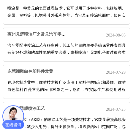
喷涂是一种常见的表面处理技术，它可以用于多种材料，包括玻璃、
金属、塑料等，以增强其外观和性能。当涉及到喷涂镜面时，如何实
现更好的效果成为一个重要的问题，因为镜面表面要求极高的光滑度
和透明度。下面我们将探讨一些方法，以确保喷涂镜面的最佳效果。
惠州兄辉喷油厂之常见汽车零配件喷涂工艺汇总
2024-08-05
表面准备：首先，要确保镜面表面是干净、光滑和自由的污垢、油脂
和杂质。使用适当的清洁剂和方法，如酒精或特制的清洁溶液，清洁
汽车零配件喷涂工艺有很多种，其工艺的目的主要是确保零件表面具
表面。然后使用细砂纸或磨具，将表面打磨至平滑。这将有助于喷涂
有良好外观和防腐性能的重要步骤，惠州喷油厂兄辉电子做过很多类
后的涂层附着力和均匀度。
似的工艺，今天给大家介绍一下主要的几种常见的工艺：喷砂处理：
通过高压将砂粒喷射到零件表面，去除氧化物和杂质，增加表面的粗
东莞镭雕白色塑料件发黄
2024-07-29
糙度，以提高涂层的附着力。
在现代制造业中，镭雕技术被广泛应用于塑料件的标记和装饰。镭雕
白色塑料件是常见的应用对象之一，然而，在实际生产和使用过程
中，镭雕白色塑料件容易出现发黄现象。发黄不仅影响产品的外观，
还可能降低其市场价值。本文将探讨东莞镭雕白色塑料件发黄的原
镜头增透膜喷涂工艺
2024-07-25
因，并提出解决措施。
镜头增透膜（AR膜）的喷涂工艺是一项关键技术，它能显著提高镜头
的透光率，减少反射光，提升图像质量。增透膜的应用范围广泛，包