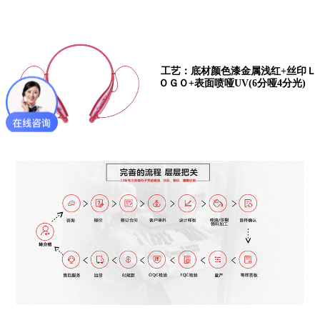
工艺：底材颜色漆金属浅红+丝印Ｌ
ＯＧＯ+表面喷哑UV(6分哑4分光)