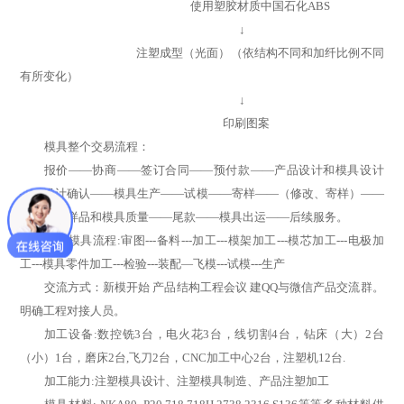
使用塑胶材质中国石化ABS
↓
注塑成型（光面）（依结构不同和加纤比例不同
有所变化）
↓
印刷图案
模具整个交易流程：
报价——协商——签订合同——预付款——产品设计和模具设计
——设计确认——模具生产——试模——寄样——（修改、寄样）——
客户认同样品和模具质量——尾款——模具出运——后续服务。
一：模具流程:审图---备料---加工---模架加工---模芯加工---电极加
工---模具零件加工---检验---装配—飞模---试模---生产
交流方式：新模开始 产品结构工程会议 建QQ与微信产品交流群。
明确工程对接人员。
加工设备:数控铣3台，电火花3台，线切割4台，钻床（大）2台
（小）1台，磨床2台,飞刀2台，CNC加工中心2台，注塑机12台.
加工能力:注塑模具设计、注塑模具制造、产品注塑加工