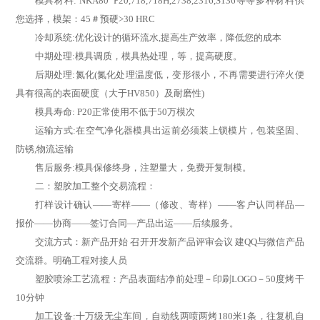
模具材料: NKA80 P20,718,718H,2738,2316,S136等等多种材料供
您选择，模架：45＃预硬>30 HRC
冷却系统:优化设计的循环流水,提高生产效率，降低您的成本
中期处理:模具调质，模具热处理，等，提高硬度。
后期处理:氮化(氮化处理温度低，变形很小，不再需要进行淬火便
具有很高的表面硬度（大于HV850）及耐磨性)
模具寿命: P20正常使用不低于50万模次
运输方式:在空气净化器模具出运前必须装上锁模片，包装坚固、
防锈,物流运输
售后服务:模具保修终身，注塑量大，免费开复制模。
二：塑胶加工整个交易流程：
打样设计确认——寄样——（修改、寄样）——客户认同样品—
报价——协商——签订合同—产品出运——后续服务。
交流方式：新产品开始 召开开发新产品评审会议 建QQ与微信产品
交流群。明确工程对接人员
塑胶喷涂工艺流程：产品表面结净前处理－印刷LOGO－50度烤干
10分钟
加工设备:十万级无尘车间，自动线两喷两烤180米1条，往复机自