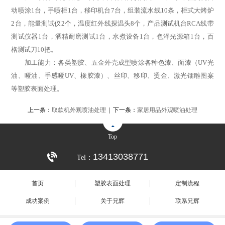
动喷涂1台，手喷柜1台，移印机台7台，组装流水线10条，柜式大烤炉
2台，能量测试仪2个，温度红外线探温头8个，产品测试机台RCA线带
测试仪器1台，洒精耐磨测试1台，水煮设备1台，色泽光源箱1台，百
格测试刀10把。
加工能力：各类塑胶、五金外壳成型喷涂各种色漆、面漆（UV光
油、哑油、手感哑UV、橡胶漆）、丝印、移印、烫金、激光镭雕图案
等塑胶表面处理。
上一条：
取款机外观喷油处理
| 下一条：
家居用品外观喷油处理
Top
13413038771
Tel：
首页
塑胶表面处理
定制流程
成功案例
关于兄辉
联系兄辉