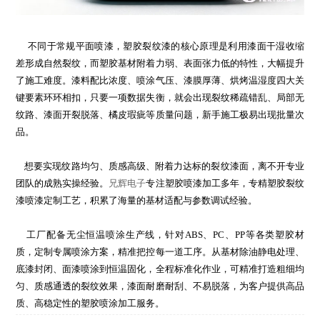
不同于常规平面喷漆，塑胶裂纹漆的核心原理是利用漆面干湿收缩
差形成自然裂纹，而塑胶基材附着力弱、表面张力低的特性，大幅提升
了施工难度。漆料配比浓度、喷涂气压、漆膜厚薄、烘烤温湿度四大关
键要素环环相扣，只要一项数据失衡，就会出现裂纹稀疏错乱、局部无
纹路、漆面开裂脱落、橘皮瑕疵等质量问题，新手施工极易出现批量次
品。
想要实现纹路均匀、质感高级、附着力达标的裂纹漆面，离不开专业
团队的成熟实操经验。
兄辉电子
专注塑胶喷漆加工多年，专精塑胶裂纹
漆喷漆定制工艺，积累了海量的基材适配与参数调试经验。
工厂配备无尘恒温喷涂生产线，针对ABS、PC、PP等各类塑胶材
质，定制专属喷涂方案，精准把控每一道工序。从基材除油静电处理、
底漆封闭、面漆喷涂到恒温固化，全程标准化作业，可精准打造粗细均
匀、质感通透的裂纹效果，漆面耐磨耐刮、不易脱落，为客户提供高品
质、高稳定性的塑胶喷涂加工服务。