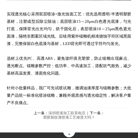
实现透光核心采用双层喷涂+激光蚀面工艺：优先选用透明/半透明塑胶
基材，注塑成型后除尘除油；底层喷涂15～20μm白色透光底漆，匀光
打底，保障背光出光均匀，烘干固化后，表层喷涂18～25μm黑色遮光
面漆，隔绝非图案区域光线。后续用紫外镭雕机精准烧蚀字符区域黑面
漆，完整保留白色底漆与基材，LED背光即可透过字符均匀发光。
选材上优先PC、高透ABS，避免玻纤填充塑胶，防止镭雕出现麻点、
透光断点。镭雕参数严控：低功率、中高速加工，搭配吹气散热，减少
基材高温发黄、漆面焦化问题。
针对小批量样品，我厂可先试喷试雕，微调油漆厚度与镭雕参数；大批
量产品统一标准化喷涂镭雕，兼顾外观质感与透光稳定性，解决客户量
产不良痛点。
上一条：
深圳喷漆加工联系电话
| 下一条：
塑胶裂纹漆喷漆工艺难度大吗？