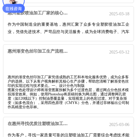
特的技术优势与用户体验，成为品牌突围市场的关键创新点。以下从
技术原理、核心优势及市场价值三个维度，解析双色喷涂技术如何为
惠州塑胶喷油加工厂家的核心价值与客户共赢之道
2025-03-18
电动牙刷产品赋能。
双色喷涂技术通过双色注塑模具实现硬质骨架与
软胶涂层的无缝结合。例如，采用PP+TPU等材料组合，在精密模具中
作为中国制造业的重要基地，惠州汇聚了众多专业塑胶喷油加工企
完成两次注塑成型，实现防滑区与主体结构的物理融合。相较于传统
业，凭借先进技术、严苛品控与灵活服务，成为全球消费电子、汽车
单色喷涂或胶水黏合工艺，双色技术避免了接缝分层、易滋生细菌等
配件、医疗器械等领域的核心合作伙伴。对于客户而言，选择惠州喷
痛点，同时通过模内热熔技术提升剥离强度，确保长期使用不脱胶。
油厂家不仅是工艺质量的保障，更是提升产品附加值与市场竞争力的
惠州渐变色丝印加工生产流程解析——客户透明化指南
该工艺还支持纳米银离子等抗菌材料的嵌入，使手柄抑菌率高达
2025-03-12
关键一步。以下从技术、品质、服务与协作四大维度，解析惠州厂家
99.9%。
的核心优势与客户价值。
惠州的渐变色丝印加工厂家凭借成熟的工艺和本地化服务优势，成为众多客
户的选择。以下从客户视角解析其核心生产步骤，帮助您清晰了解渐变色丝
印的实现过程与技术要点。一、设计分色与制版
图案分色处理
设计师将渐变图案拆解为多个过渡色层，通过网点分色技术模
拟渐变效果。例如，使用Photoshop将原稿转换为网点图，通过调整网孔密
度（如120线以下）控制油墨覆盖量，实现视觉上的色彩过渡。
对于复杂渐
变（如多色混合），采用四色原理（CMYK）分色，并通过菲林输出公司制
作高精度分色菲林。
在惠州寻找优质注塑喷油加工厂家的五大实用方法
2025-03-06
作为客户，寻找一家质量可靠的注塑喷油加工厂需要综合考虑技术能