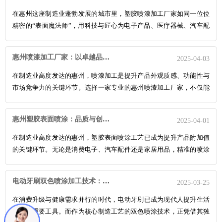
在惠州这座制造业蓬勃发展的城市里，塑胶喷漆加工厂家如同一位位
精密的“表面魔法师”，用科技与匠心为电子产品、医疗器械、汽车配
件赋予美学灵魂与耐用内核。这里不仅藏着让塑料华丽变身的秘密，
更孕育着中国智造的创新基因。
走进兄辉喷涂的车间，三涂三烤390米
惠州喷漆加工厂家：以卓越品质与创新服务助力您的产品升级
2025-04-03
全自动线如同银色长龙蜿蜒，五轴往复机的机械臂正以±2μm的误差精
度为曲面手机壳喷涂渐变光晕。这种精密堪比瑞士钟表的工艺，让哑
在制造业高度发达的惠州，喷漆加工是提升产品外观质感、功能性与
光质感与高光流彩在指尖流转。
市场竞争力的关键环节。选择一家专业的惠州喷漆加工厂家，不仅能
确保产品品质稳定，还能优化成本与交付效率。以下是惠州优质喷漆
厂家的核心优势与服务亮点，助您精准选择合作伙伴：
惠州头部厂家
惠州塑胶表面喷涂：品质与创新的完美结合
2025-04-01
如兄辉喷涂已实现全流程自动化生产，配备三涂三烤390米自动线、五
轴往复机等先进设备，喷涂均匀度误差控制在±2μm，生产效率提升
在制造业高度发达的惠州，塑胶表面喷涂工艺已成为提升产品附加值
50%以上。针对高端需求（如哑光、渐变、防指纹），厂家采用UV光
的关键环节。无论是消费电子、汽车配件还是家居用品，精准的喷涂
油、橡胶漆等环保涂料，并通过底涂处理增强附着力，解决塑胶基材
技术不仅能赋予产品绚丽的外观，更能增强其耐用性和功能性。以下
与涂层的结合难题。
是惠州塑胶表面喷涂的核心优势与服务亮点：
智能化生产，效率与环
电动牙刷双色喷涂加工技术：创新工艺赋能产品价值升级
2025-03-25
保并重。
惠州喷涂企业通过引入自动化喷涂线、机器人喷涂设备等，
大幅提升生产效率和一致性。例如，兄辉喷涂等厂家采用全自动喷涂
在消费升级与健康需求并行的时代，电动牙刷已成为现代人提升生活
线后，生产效率提高50%，人工成本降低30%，同时通过静电喷涂等
品质的重要工具。而作为核心制造工艺的双色喷涂技术，正凭借其独
技术减少VOC排放，符合RoHS、SGS等环保认证。