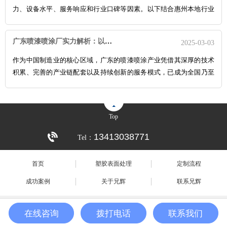
力、设备水平、服务响应和行业口碑等因素。以下结合惠州本地行业
特点，总结出五大筛选方法，帮助您高效定位优质合作伙伴：
明确需
求，精准匹配工厂专长；
首先需明确自身需求，包括产品类型（如电
广东喷漆喷涂厂实力解析：以技术与匠心打造行业标杆
2025-03-03
子外壳、玩具配件等）、喷油工艺要求（如UV光油、橡胶漆、镭雕
等）以及环保标准。若需高精度电子配件加工，可优先关注具备无尘
作为中国制造业的核心区域，广东的喷漆喷涂产业凭借其深厚的技术
车间和自动化喷涂线的企业。如兄辉电子塑胶有限公司，专攻电子外
积累、完善的产业链配套以及持续创新的服务模式，已成为全国乃至
壳注塑喷涂，拥有全自动喷油线，合作客户众多。
全球市场的重要力量。以下从核心技术、工艺标准、服务能力等维
度，剖析广东喷漆喷涂厂的综合实力。
广东喷漆喷涂企业普遍采用国
际一流设备，如自动化喷涂线等，结合数字化控制技术，实现高精
Top
度、高效率生产。以兄辉喷涂为例，其生产线支持从基础底漆、面漆
喷涂到复杂的渐变色、金属质感喷涂等多元工艺，满足汽车、电子、
13413038771
Tel：
家居等领域的差异化需求。此外，部分企业引入瓷膜漆等新型材料，
耐高温达900℃，耐磨性远超传统涂料，广泛应用于高端工业场景。
首页
塑胶表面处理
定制流程
成功案例
关于兄辉
联系兄辉
Copyrights ©2017 惠州市兄辉电子塑胶有限公司 All Rights Reserved
在线咨询
拨打电话
联系我们